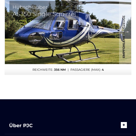
Hubschrauber
AS350 Single Squirrel
REICHWEITE:
356 NM
| PASSAGIERE (MAX):
4
Über PJC