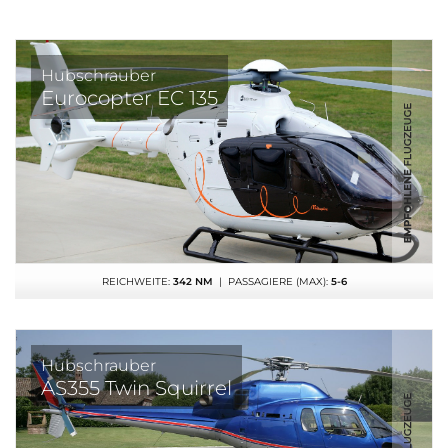
Hubschrauber
Eurocopter EC 135
REICHWEITE:
342 NM
| PASSAGIERE (MAX):
5-6
Hubschrauber
AS355 Twin Squirrel